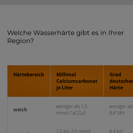
Welche Wasserhärte gibt es in Ihrer
Region?
Härtebereich
Millimol
Grad
Calciumcarbonat
deutsche
je Liter
Härte
weniger als 1,5
weniger als
weich
mmol CaCO₃/l
8,4 °dH
1,5 bis 2,5 mmol
8,4 bis