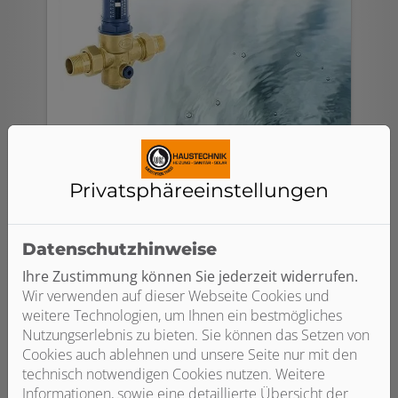
Druckminderer
Privatsphäre­einstellungen
Durch Druckminderer wird es möglich,
Datenschutzhinweise
den Trinkwasserdruck im Haus trotz
unterschiedlicher Drücke auf der
Ihre Zustimmung können Sie jederzeit widerrufen.
Eingangsseite auf ein gleichmäßiges
Wir verwenden auf dieser Webseite Cookies und
Niveau zu regeln. Ist der Druck zu hoch,
weitere Technologien, um Ihnen ein bestmögliches
wirkt sich das negativ auf den
Nutzungserlebnis zu bieten. Sie können das Setzen von
Wasserverbrauch und die
Cookies auch ablehnen und unsere Seite nur mit den
Geräuschentwicklung in den Armaturen
technisch notwendigen Cookies nutzen. Weitere
aus. Weiterer Vorteil: Schäden durch
Informationen, sowie eine detaillierte Übersicht der