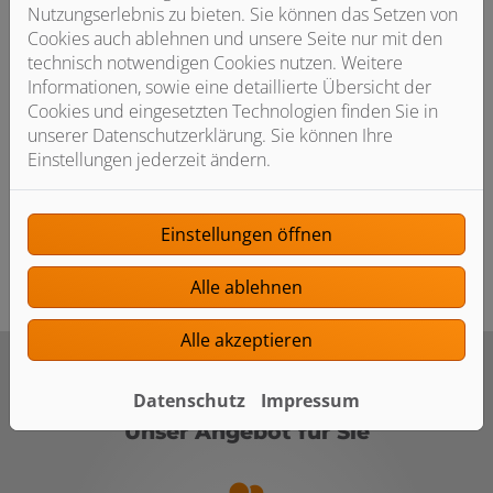
Nutzungserlebnis zu bieten. Sie können das Setzen von
Die richtige Fliese macht einen großen Unterschied. Wir
Cookies auch ablehnen und unsere Seite nur mit den
helfen Ihnen dabei, die idealen Fliesen für Ihr Bad zu
technisch notwendigen Cookies nutzen. Weitere
finden. Gemeinsam erörtern wir, wie Ihr Traumbad
Informationen, sowie eine detaillierte Übersicht der
aussehen soll. Basierend darauf präsentieren wir Ihnen
Cookies und eingesetzten Technologien finden Sie in
eine Auswahl an Fliesen aus verschiedenen Materialien,
unserer Datenschutzerklärung. Sie können Ihre
die perfekt zu Ihren Vorstellungen und dem Rest Ihres
Einstellungen jederzeit ändern.
Bads passen. Bei einem kompletten Neubau achten wir
von Anfang an darauf, dass Fliesen, Armaturen und
Keramik perfekt zusammenpassen.
Einstellungen öffnen
Alle ablehnen
Alle akzeptieren
Datenschutz
Impressum
Unser Angebot für Sie