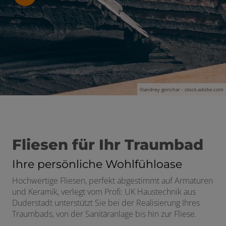
schließen
©andrey gonchar - stock.adobe.com
Fliesen für Ihr Traumbad
Ihre persönliche Wohlfühloase
Hochwertige Fliesen, perfekt abgestimmt auf Armaturen
und Keramik, verlegt vom Profi: UK Haustechnik aus
Duderstadt unterstützt Sie bei der Realisierung Ihres
Traumbads, von der Sanitäranlage bis hin zur Fliese.