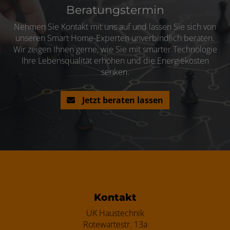
Beratungstermin
Nehmen Sie Kontakt mit uns auf und lassen Sie sich von
unseren Smart Home-Experten unverbindlich beraten.
Wir zeigen Ihnen gerne, wie Sie mit smarter Technologie
Ihre Lebensqualität erhöhen und die Energiekosten
senken.
Jetzt beraten lassen
Footer - Kontaktdaten und Öffnungszei
Kontakt
UK Haustechnik
Rotewartestr. 13a