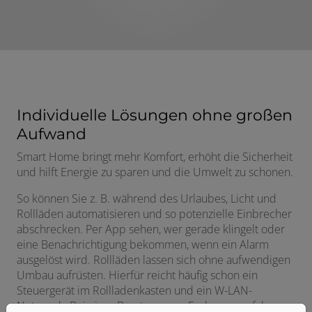
Individuelle Lösungen ohne großen
Aufwand
Smart Home bringt
mehr Komfort, erhöht die Sicherheit
und hilft Energie zu sparen und die Umwelt zu schonen.
So können Sie z. B. während des Urlaubes, Licht und
Rollläden automatisieren und so potenzielle Einbrecher
abschrecken. Per App sehen, wer gerade klingelt oder
eine Benachrichtigung bekommen, wenn ein Alarm
ausgelöst wird. Rollläden lassen sich ohne aufwendigen
Umbau aufrüsten. Hierfür reicht häufig schon ein
Steuergerät im Rollladenkasten und ein W-LAN-
Netzwerk. Bei einer Beratung vom Fachmann erfahren